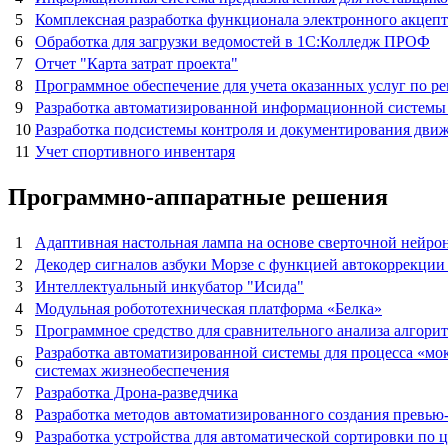
5
Комплексная разработка функционала электронного акцеп
6
Обработка для загрузки ведомостей в 1С:Колледж ПРОФ
7
Отчет "Карта затрат проекта"
8
Программное обеспечение для учета оказанных услуг по р
9
Разработка автоматизированной информационной системы 
10
Разработка подсистемы контроля и документирования движ
11
Учет спортивного инвентаря
Программно-аппаратные решения
1
Адаптивная настольная лампа на основе сверточной нейрон
2
Декодер сигналов азбуки Морзе с функцией автокоррекци
3
Интеллектуальный инкубатор "Исида"
4
Модульная робототехническая платформа «Белка»
5
Программное средство для сравнительного анализа алгори
Разработка автоматизированной системы для процесса «мо
6
системах жизнеобеспечения
7
Разработка Дрона-разведчика
8
Разработка методов автоматизированного создания превью
9
Разработка устройства для автоматической сортировки по 