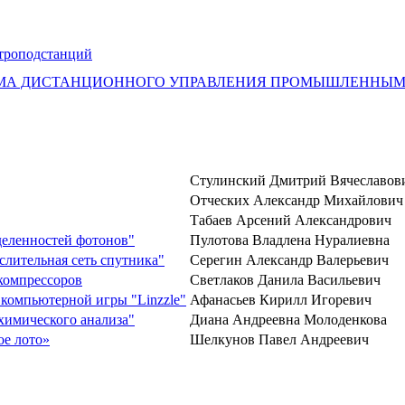
ктроподстанций
ЕМА ДИСТАНЦИОННОГО УПРАВЛЕНИЯ ПРОМЫШЛЕННЫМ
Стулинский Дмитрий Вячеславов
Отческих Александр Михайлович
Табаев Арсений Александрович
деленностей фотонов"
Пулотова Владлена Нуралиевна
слительная сеть спутника"
Серегин Александр Валерьевич
компрессоров
Светлаков Данила Васильевич
компьютерной игры "Linzzle"
Афанасьев Кирилл Игоревич
химического анализа"
Диана Андреевна Молоденкова
ое лото»
Шелкунов Павел Андреевич