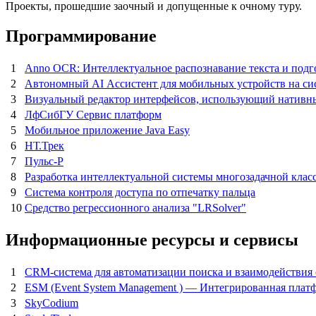
Проекты, прошедшие заочный и допущенные к очному туру.
Программирование
1
Anno OCR: Интеллектуальное распознавание текста и подг
2
Автономный AI Ассистент для мобильных устройств на сис
3
Визуальный редактор интерфейсов, использующий нативны
4
ЛфСибГУ Сервис платформ
5
Мобильное приложение Java Easy
6
НТ.Трек
7
Пульс-Р
8
Разработка интеллектуальной системы многозадачной кла
9
Система контроля доступа по отпечатку пальца
10
Средство регрессионного анализа "LRSolver"
Информационные ресурсы и сервисы
1
CRM-система для автоматизации поиска и взаимодействия
2
ESM (Event System Management ) — Интегрированная плат
3
SkyCodium