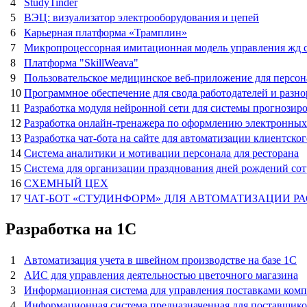
4
StudyTinder
5
ВЭЦ: визуализатор электрооборудования и цепей
6
Карьерная платформа «Трамплин»
7
Микропроцессорная имитационная модель управления жд 
8
Платформа "SkillWeava"
9
Пользовательское медицинское веб-приложение для персон
10
Программное обеспечение для свода работодателей и разно
11
Разработка модуля нейронной сети для системы прогнози
12
Разработка онлайн-тренажера по оформлению электронных
13
Разработка чат-бота на сайте для автоматизации клиентск
14
Система аналитики и мотивации персонала для ресторана
15
Система для организации празднования дней рождений со
16
СХЕМНЫЙ ЦЕХ
17
ЧАТ-БОТ «СТУДИНФОРМ» ДЛЯ АВТОМАТИЗАЦИИ Р
Разработка на 1С
1
Автоматизация учета в швейном производстве на базе 1С
2
АИС для управления деятельностью цветочного магазина
3
Информационная система для управления поставками комп
4
Информационная система предназначенная для поставщико