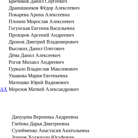
Бричиков Данил Сергеевич
Дранишников Фёдор Алексеевич
Покарева Арина Алексеевна
Плонин Мирослав Алексеевич
Гогунская Евгения Васильевна
Прохоров Арсений Андреевич
Дронов Дмитрий Владимирович
Высоких Данил Олегович
Дёма Данил Алексеевич
Рогов Михаил Андреевич
Гуркало Владислав Максимович
Ушакова Мария Евгеньевна
Матюшко Юрий Вадимович
MAX
Морозов Матвей Александрович
Дануцева Вероника Андреевна
Глебова Дарья Дмитриевна
Сулейменко Анастасия Анатольевна
Зоиров Ходжиали Юсуфович