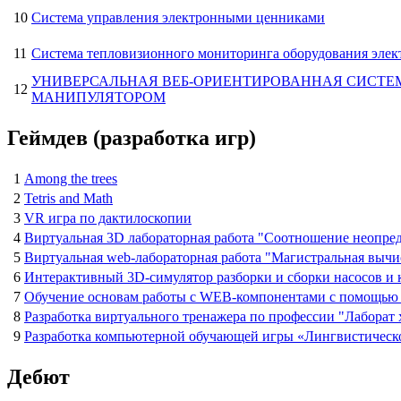
10
Система управления электронными ценниками
11
Система тепловизионного мониторинга оборудования эле
УНИВЕРСАЛЬНАЯ ВЕБ-ОРИЕНТИРОВАННАЯ СИСТ
12
МАНИПУЛЯТОРОМ
Геймдев (разработка игр)
1
Among the trees
2
Tetris and Math
3
VR игра по дактилоскопии
4
Виртуальная 3D лабораторная работа "Соотношение неопре
5
Виртуальная web-лабораторная работа "Магистральная вычи
6
Интерактивный 3D-симулятор разборки и сборки насосов и 
7
Обучение основам работы с WEB-компонентами с помощью 
8
Разработка виртуального тренажера по профессии "Лаборат 
9
Разработка компьютерной обучающей игры «Лингвистическ
Дебют