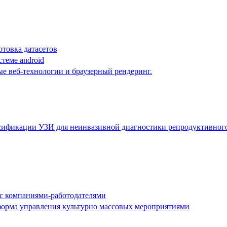
отовка датасетов
теме android
е веб-технологии и браузерный рендеринг.
ссификации УЗИ для неинвазивной диагностики репродуктивного
 с компаниями-работодателями
форма управления культурно массовых мероприятиями