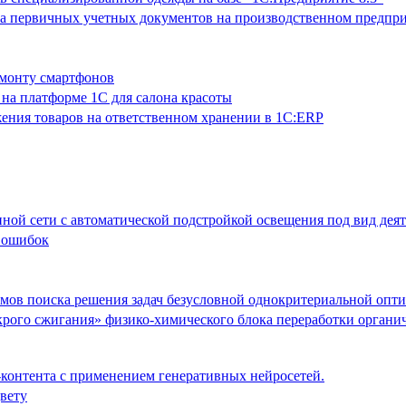
та первичных учетных документов на производственном предпр
емонту смартфонов
на платформе 1С для салона красоты
ения товаров на ответственном хранении в 1С:ERP
ной сети с автоматической подстройкой освещения под вид деят
и ошибок
тмов поиска решения задач безусловной однокритериальной опт
крого сжигания» физико-химического блока переработки органи
-контента с применением генеративных нейросетей.
цвету