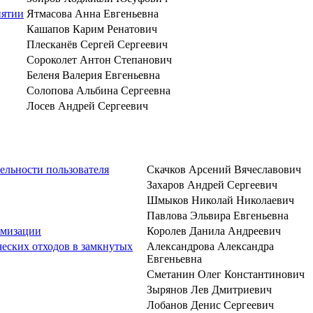
иятии
Ятмасова Анна Евгеньевна
Кашапов Карим Ренатович
Плесканёв Сергей Сергеевич
Сороколет Антон Степанович
Беленя Валерия Евгеньевна
Солопова Альбина Сергеевна
Лосев Андрей Сергеевич
ельности пользователя
Скачков Арсений Вячеславович
Захаров Андрей Сергеевич
Шмыков Николай Николаевич
Павлова Эльвира Евгеньевна
имизации
Королев Данила Андреевич
ческих отходов в замкнутых
Александрова Александра
Евгеньевна
Сметанин Олег Константинович
Зырянов Лев Дмитриевич
Лобанов Денис Сергеевич