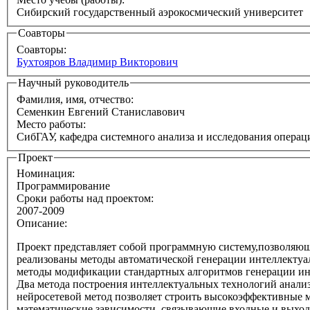
Сибирский государственный аэрокосмический университет
Соавторы
Соавторы:
Бухтояров Владимир Викторович
Научный руководитель
Фамилия, имя, отчество:
Семенкин Евгений Станиславович
Место работы:
СибГАУ, кафедра системного анализа и исследования операц
Проект
Номинация:
Программирование
Сроки работы над проектом:
2007-2009
Описание:
Проект представляет собой программную систему,позволяющ
реализованы методы автоматической генерации интеллекту
методы модификации стандартных алгоритмов генерации ин
Два метода построения интеллектуальных технологий анали
нейросетевой метод позволяет строить высокоэффективные м
математические зависимости. связывающие входные и выход