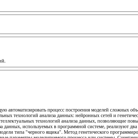
ий.
ую автоматизировать процесс построения моделей сложных объе
альных технологий анализа данных: нейронных сетей и генетич
теллектуальных технологий анализа данных, позволяющие повы
за данных, используемых в программной системе, реализуют дв
одели типа "черного ящика". Метод генетического программиро
ные параметры моделируемого процесса или системы. Сочетание