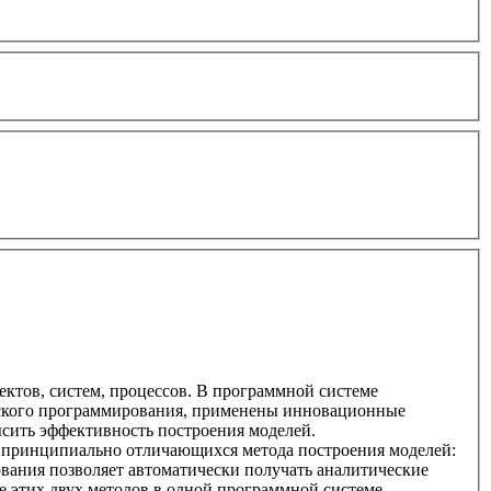
ктов, систем, процессов. В программной системе
еского программирования, применены инновационные
сить эффективность построения моделей.
а принципиально отличающихся метода построения моделей:
вания позволяет автоматически получать аналитические
 этих двух методов в одной программной системе