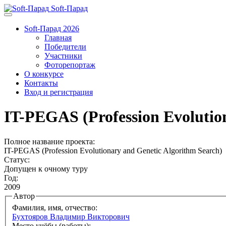
Soft-Парад
Soft-Парад 2026
Главная
Победители
Участники
Фоторепортаж
О конкурсе
Контакты
Вход и регистрация
IT-PEGAS (Profession Evolutio
Полное название проекта:
IT-PEGAS (Profession Evolutionary and Genetic Algorithm Search)
Статус:
Допущен к очному туру
Год:
2009
Автор
Фамилия, имя, отчество:
Бухтояров Владимир Викторович
Место учёбы (работы):